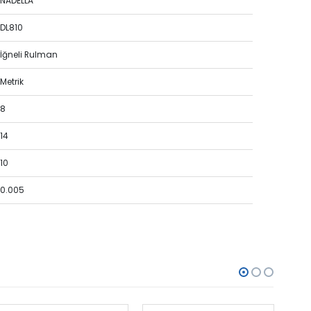
NADELLA
DL810
İğneli Rulman
Metrik
8
14
10
0.005