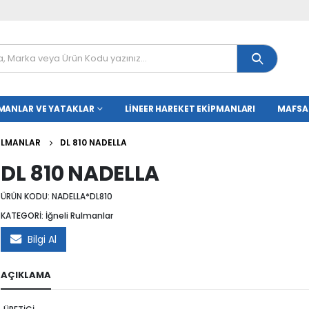
MANLAR VE YATAKLAR
LINEER HAREKET EKIPMANLARI
MAFSA
RULMANLAR
DL 810 NADELLA
DL 810 NADELLA
ÜRÜN KODU:
NADELLA*DL810
KATEGORİ:
İğneli Rulmanlar
Bilgi Al
AÇIKLAMA