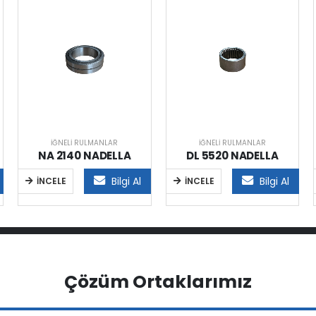
İĞNELI RULMANLAR
İĞNELI RULMANLAR
NA 2140 NADELLA
DL 5520 NADELLA
Bilgi Al
Bilgi Al
İNCELE
İNCELE
Çözüm Ortaklarımız