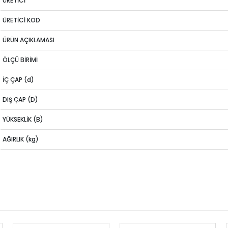
ÜRETİCİ
ÜRETİCİ KOD
ÜRÜN AÇIKLAMASI
ÖLÇÜ BİRİMİ
İÇ ÇAP (d)
DIŞ ÇAP (D)
YÜKSEKLİK (B)
AĞIRLIK (kg)