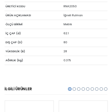
ÜRETİCİ KODU
RNA2050
ÜRÜN AÇIKLAMASI
İğneli Rulman
ÖLÇÜ BİRİMİ
Metrik
İÇ ÇAP (d)
62.1
DIŞ ÇAP (D)
80
YÜKSEKLİK (B)
28
AĞIRLIK (kg)
0.375
İLGILI ÜRÜNLER